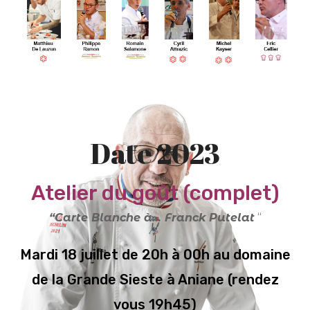
Date 2023
Atelier du goût (complet)
“Carte Blanche à… Franck Putelat
“
Mardi 18 juillet de 20h à 00h au domaine
de la Grande Sieste à Aniane (rendez
vous 19h45)