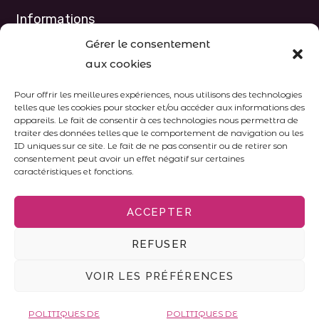
Informations
Gérer le consentement
Our partners
aux cookies
Legal notices
Pour offrir les meilleures expériences, nous utilisons des technologies
telles que les cookies pour stocker et/ou accéder aux informations des
The society
appareils. Le fait de consentir à ces technologies nous permettra de
traiter des données telles que le comportement de navigation ou les
Galerie Photos
ID uniques sur ce site. Le fait de ne pas consentir ou de retirer son
consentement peut avoir un effet négatif sur certaines
caractéristiques et fonctions.
Suivez nous en direct :
ACCEPTER
REFUSER
VOIR LES PRÉFÉRENCES
POLITIQUES DE
POLITIQUES DE